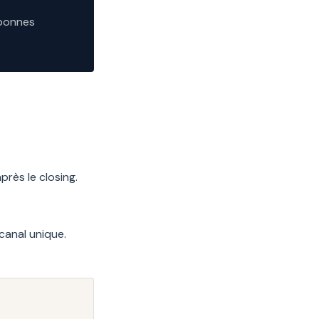
 bonnes
rès le closing.
canal unique.