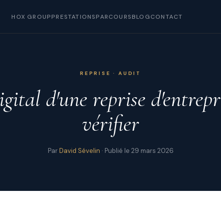
HOX GROUP
PRESTATIONS
PARCOURS
BLOG
CONTACT
REPRISE · AUDIT
gital d'une reprise d'entrepr
vérifier
Par
David Sévelin
· Publié le 29 mars 2026